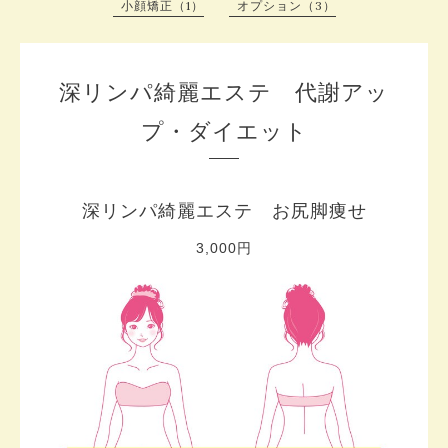
小顔矯正（1）
オプション（3）
深リンパ綺麗エステ 代謝アッ
プ・ダイエット
深リンパ綺麗エステ お尻脚痩せ
3,000円